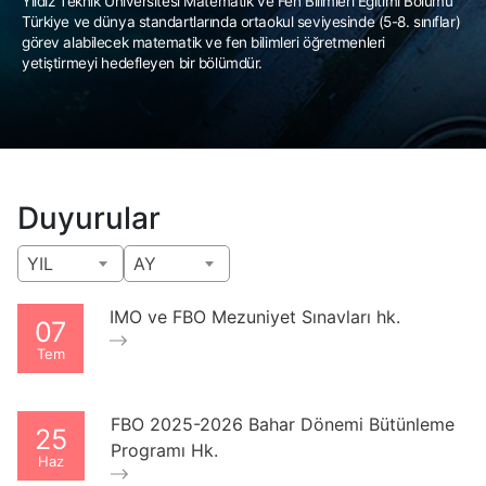
Yıldız Teknik Üniversitesi Matematik ve Fen Bilimleri Eğitimi Bölümü
Türkiye ve dünya standartlarında ortaokul seviyesinde (5-8. sınıflar)
görev alabilecek matematik ve fen bilimleri öğretmenleri
yetiştirmeyi hedefleyen bir bölümdür.
Duyurular
YIL
AY
IMO ve FBO Mezuniyet Sınavları hk.
07
Tem
FBO 2025-2026 Bahar Dönemi Bütünleme
25
Programı Hk.
Haz